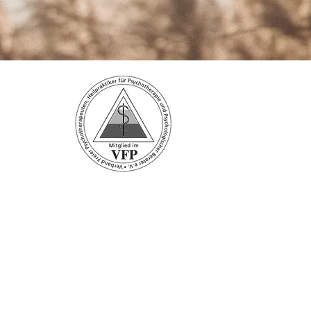
agram
|