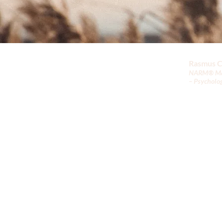
NARM Begleitung Leipzig
Rasmus 
NARM® Mast
NARM online Begleitung
– Psycholo
Psychologische Beratung
r.chodura
Ressourcen
Klingenstr
FAQs
© 2022 R
LinkedIn