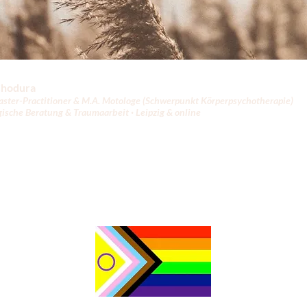
Chodura
er-Practitioner & M.A. Motologe (Schwerpunkt Körperpsychotherapie)
gische Beratung & Traumaarbeit · Leipzig & online
@posteo.de
aße 19, 04229 Leipzig
asmus Chodura |
Impressum &
Haftungsausschluss
|
Datenschutz
|
Inst