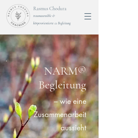
Rasmus Chodura
traumasensible &
körperorientierte 1:1 Begleitung
NARM®
Begleitung
– wie eine
Zusammenarbeit
aussieht