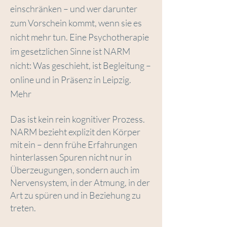
einschränken – und wer darunter
zum Vorschein kommt, wenn sie es
nicht mehr tun. Eine Psychotherapie
im gesetzlichen Sinne ist NARM
nicht: Was geschieht, ist Begleitung –
online und in Präsenz in Leipzig.
Mehr
Das ist kein rein kognitiver Prozess.
NARM bezieht explizit den Körper
mit ein – denn frühe Erfahrungen
hinterlassen Spuren nicht nur in
Überzeugungen, sondern auch im
Nervensystem, in der Atmung, in der
Art zu spüren und in Beziehung zu
treten.