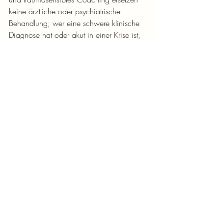
keine ärztliche oder psychiatrische 
Behandlung; wer eine schwere klinische 
Diagnose hat oder akut in einer Krise ist, 
findet dort zuerst den passenden Rahmen.
Gibt es NARM-Coaches in Berlin?
 Ja, und 
die Qualität variiert stark. Eine 
Ausbildungsliste findet sich auf der 
Website des NARM-Instituts. Wer wissen 
will, was an NARM belastbar ist und was 
kritisch gesehen werden kann, findet 
dazu 
hier eine ehrliche Einschätzung
. Ich 
selbst arbeite als NARM Master 
Practitioner online, also auch für 
Menschen in Berlin zugänglich.
Für wen ist traumasensibles Coaching 
geeignet?
 Für Menschen, die an einem 