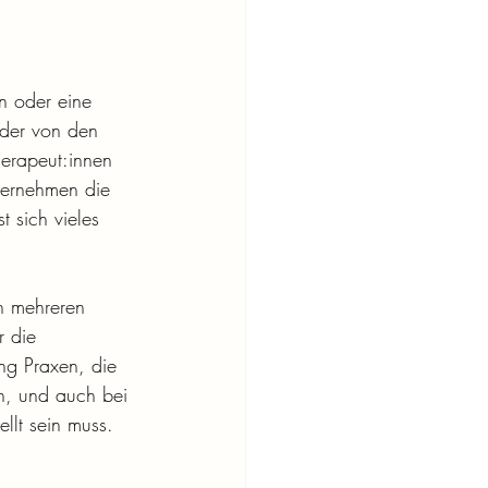
n oder eine 
 der von den 
erapeut:innen 
bernehmen die 
t sich vieles 
n mehreren 
r die 
g Praxen, die 
en, und auch bei 
ellt sein muss.