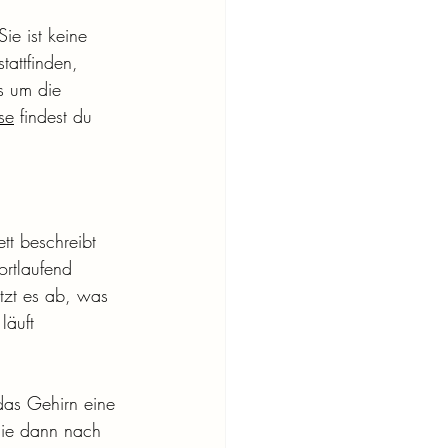
Sie ist keine 
tattfinden, 
s um die 
se
 findest du 
ett beschreibt 
ortlaufend 
tzt es ab, was 
läuft 
das Gehirn eine 
die dann nach 