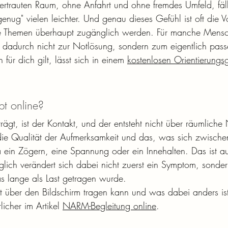
vertrauten Raum, ohne Anfahrt und ohne fremdes Umfeld, fäll
enug" vielen leichter. Und genau dieses Gefühl ist oft die 
ge Themen überhaupt zugänglich werden. Für manche Mens
 dadurch nicht zur Notlösung, sondern zum eigentlich pas
ür dich gilt, lässt sich in einem 
kostenlosen Orientierungs
t online?
ägt, ist der Kontakt, und der entsteht nicht über räumliche 
ie Qualität der Aufmerksamkeit und das, was sich zwische
 ein Zögern, eine Spannung oder ein Innehalten. Das ist a
ch verändert sich dabei nicht zuerst ein Symptom, sonder
s lange als Last getragen wurde.
it über den Bildschirm tragen kann und was dabei anders ist
licher im Artikel 
NARM-Begleitung online
.