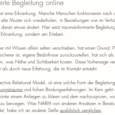
rte Begleitung online
 ist eine Erkrankung. Manche Menschen funktionieren nach
 alte Muster sich wiederholen, in Beziehungen wie im Verhäl
 daran etwas ändert. Hier setzt traumainformierte Begleitun
er Erkrankung, sondern am Erleben.
er mit Wissen allein selten verschieben, hat einen Grund: W
cherer ist, eigene Bedürfnisse zurückzustellen, hat sich als
n, was Nähe und Sichtbarkeit kosten. Diese Vorhersage ver
 als durch neue Erfahrung, die im Kontakt entsteht.
ive Relational Model, ist eine solche Form der Begleitung,
lungstrauma
 und frühen Bindungserfahrungen. Im Kern geht
hinter einem Anliegen zu klären und dem nachzuspüren, was
hin zu bewegen. Was NARM von anderen Ansätzen in Berat
et, habe ich an anderer Stelle 
ausführlich verglichen
.