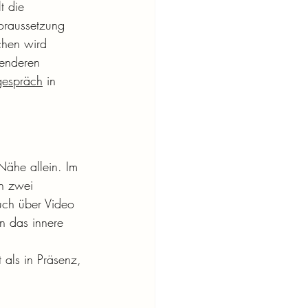
t die 
Voraussetzung 
chen wird 
senderen 
gespräch
 in 
Nähe allein. Im 
n zwei 
uch über Video 
n das innere 
 als in Präsenz, 