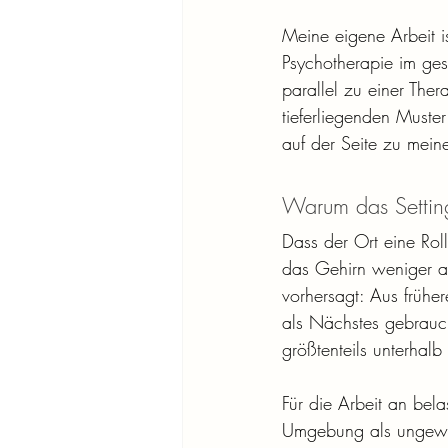
Meine eigene Arbeit is
Psychotherapie im gese
parallel zu einer The
tieferliegenden Muste
auf der Seite zu mein
Warum das Setting
Dass der Ort eine Rolle
das Gehirn weniger als
vorhersagt: Aus früh
als Nächstes gebraucht
größtenteils unterha
Für die Arbeit an bel
Umgebung als ungewoh