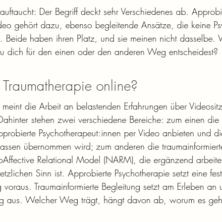
auftaucht: Der Begriff deckt sehr Verschiedenes ab. Approbi
deo gehört dazu, ebenso begleitende Ansätze, die keine Ps
d. Beide haben ihren Platz, und sie meinen nicht dasselbe. 
du dich für den einen oder den anderen Weg entscheidest?
Traumatherapie online?
 meint die Arbeit an belastenden Erfahrungen über Videositz
hinter stehen zwei verschiedene Bereiche: zum einen die 
pprobierte Psychotherapeut:innen per Video anbieten und d
kassen übernommen wird; zum anderen die traumainformierte
ffective Relational Model (NARM), die ergänzend arbeitet
tzlichen Sinn ist. Approbierte Psychotherapie setzt eine fest
 voraus. Traumainformierte Begleitung setzt am Erleben a
lung aus. Welcher Weg trägt, hängt davon ab, worum es geh