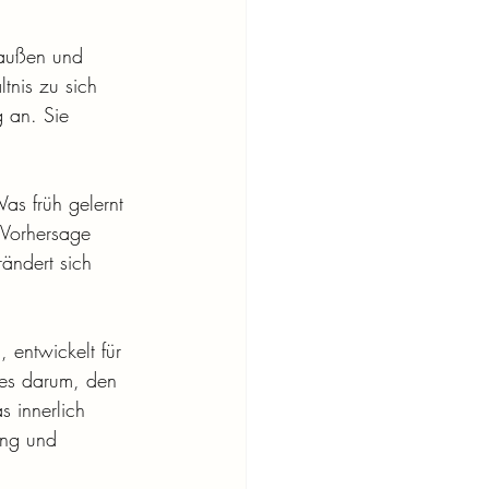
 außen und 
tnis zu sich 
g an. Sie 
as früh gelernt 
 Vorhersage 
ändert sich 
 entwickelt für 
 es darum, den 
 innerlich 
ung und 