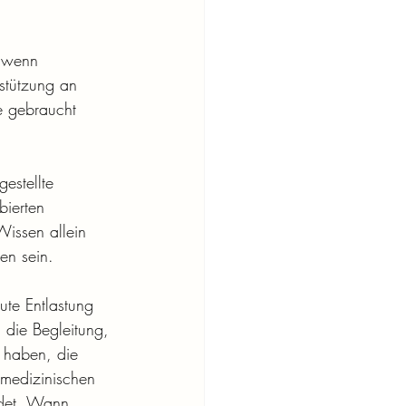
 wenn 
rstützung an 
de gebraucht 
estellte 
bierten 
Wissen allein 
en sein.
ute Entlastung 
 die Begleitung, 
 haben, die 
medizinischen 
det. Wann 