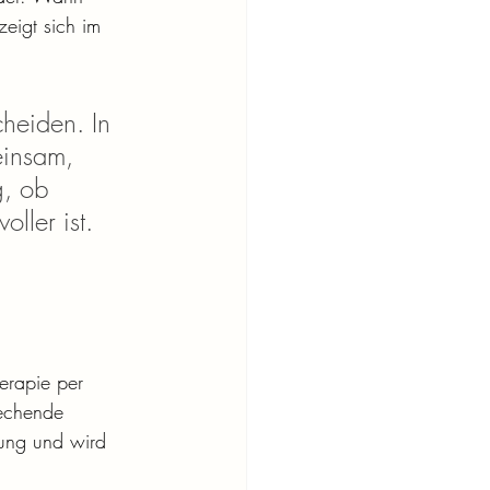
eigt sich im 
cheiden. In 
insam, 
, ob 
ller ist. 
erapie per 
echende 
tung und wird 