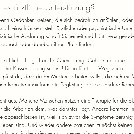
es ärztliche Unterstützung?
enn Gedanken kreisen, die sich bedrohlich anfühlen, oder
tark einschränken, steht ärztliche oder psychiatrische Unte
dizinische Abklärung schafft Sicherheit und klärt, was gera
 danach oder daneben ihren Platz finden.
ine schlichte Frage bei der Orientierung: Geht es um eine festg
u eine Kassenleistung suchst? Dann führt der Weg zur appro
pürst du, dass du an Mustern arbeiten willst, die sich mit 
ann kann traumainformierte Begleitung der passendere Rahm
nicht aus. Manche Menschen nutzen eine Therapie für die ak
ür die Arbeit an dem, was darunter liegt. Andere kommen in
e abgeschlossen ist, weil sich zwar die Symptome beruhigt
blieben sind. Und wieder andere brauchen zunächst keinen 
en Raum, in dem sie dem nachgehen können, was sich mel