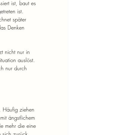
iert ist, baut es 
treten ist. 
hnet später 
 das Denken 
t nicht nur in 
uation auslöst. 
ch nur durch 
n. Häufig ziehen 
mit ängstlichem 
e mehr die eine 
 sich zurück. 