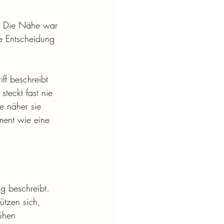
h. Die Nähe war 
e Entscheidung 
iff beschreibt 
teckt fast nie 
e näher sie 
ent wie eine 
g beschreibt. 
ützen sich, 
ühen 