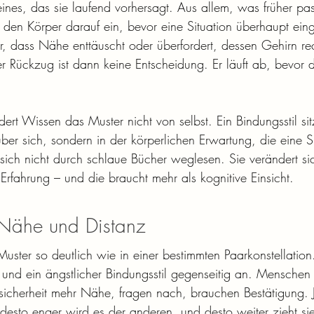
eines, das sie laufend vorhersagt. Aus allem, was früher pass
 den Körper darauf ein, bevor eine Situation überhaupt einge
 dass Nähe enttäuscht oder überfordert, dessen Gehirn rec
r Rückzug ist dann keine Entscheidung. Er läuft ab, bevor
t Wissen das Muster nicht von selbst. Ein Bindungsstil sitz
r sich, sondern in der körperlichen Erwartung, die eine Sit
 sich nicht durch schlaue Bücher weglesen. Sie verändert si
Erfahrung – und die braucht mehr als kognitive Einsicht.
 Nähe und Distanz
Muster so deutlich wie in einer bestimmten Paarkonstellatio
 und ein ängstlicher Bindungsstil gegenseitig an. Menschen 
icherheit mehr Nähe, fragen nach, brauchen Bestätigung. J
 desto enger wird es der anderen, und desto weiter zieht sie