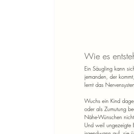
Wie es entste
Ein Säugling kann sic
jemanden, der kommt, 
lernt das Nervensystem
Wuchs ein Kind dageg
oder als Zumutung bea
Nähe-Wünschen nichts 
Und weil ungezeigte B
irgendwann auf, sie ü