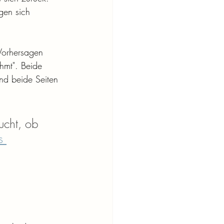
gen sich 
 Vorhersagen 
hmt". Beide 
nd beide Seiten 
ucht, ob 
s 