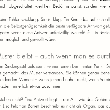
cht abgeschaltet, weil kein Bedürfnis da ist, sondern weil e
ine Fehlentwicklung. Sie ist klug. Ein Kind, das auf sich alle
n die Selbstgenügsamkeit die beste verfügbare Antwort ge
später, wenn diese Antwort unfreiwillig weiterläuft – in Bezi
en möglich und gewollt wäre.
ster bleibt – auch wenn man es durc
hrem Bindungsstil befassen, kennen einen bestimmten Punkt. S
ests gemacht, das Muster verstanden. Sie können genau ben
eidenden Moment – wenn jemand näher rückt, wenn Verbind
trotzdem innerlich etwas zusammen.
ehen nicht? Eine Antwort liegt in der Art, wie das Gehirn a
n Lisa Feldman Barrett beschreibt es nicht als Organ, das au