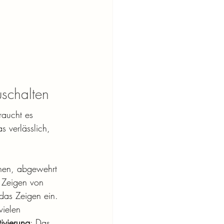
uschalten
raucht es 
 verlässlich, 
ehen, abgewehrt 
 Zeigen von 
das Zeigen ein. 
vielen 
ivierung
: Das 