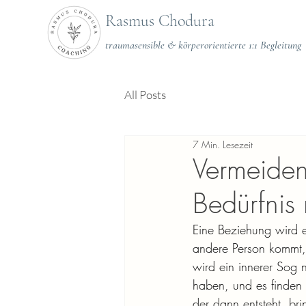
Rasmus Chodura
traumasensible & körperorientierte 1:1 Begleitung
All Posts
7 Min. Lesezeit
Vermeiden
Bedürfnis 
Eine Beziehung wird e
andere Person kommt, j
wird ein innerer Sog n
haben, und es finden 
der dann entsteht, bri