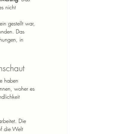
s nicht 
in gestellt war, 
funden. Das 
ehungen, in 
hschaut
ie haben 
ennen, woher es 
lichkeit 
rbeitet. Die 
f die Welt 