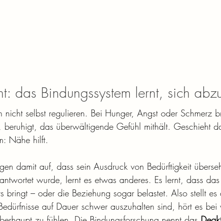
ht: das Bindungssystem lernt, sich abz
h nicht selbst regulieren. Bei Hunger, Angst oder Schmerz b
beruhigt, das überwältigende Gefühl mithält. Geschieht das
: Nähe hilft.
en damit auf, dass sein Ausdruck von Bedürftigkeit übers
ntwortet wurde, lernt es etwas anderes. Es lernt, dass das
bringt – oder die Beziehung sogar belastet. Also stellt es 
edürfnisse auf Dauer schwer auszuhalten sind, hört es bei 
berhaupt zu fühlen. Die Bindungsforschung nennt das 
Deakt