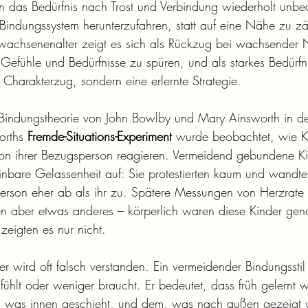
 das Bedürfnis nach Trost und Verbindung wiederholt unbea
 Bindungssystem herunterzufahren, statt auf eine Nähe zu zä
rwachsenenalter zeigt es sich als Rückzug bei wachsender 
 Gefühle und Bedürfnisse zu spüren, und als starkes Bedürfn
 Charakterzug, sondern eine erlernte Strategie.
Bindungstheorie von John Bowlby und Mary Ainsworth in 
orths 
Fremde-Situations-Experiment
 wurde beobachtet, wie Kl
on ihrer Bezugsperson reagieren. Vermeidend gebundene Kin
inbare Gelassenheit auf: Sie protestierten kaum und wandte
erson eher ab als ihr zu. Spätere Messungen von Herzrate
en aber etwas anderes – körperlich waren diese Kinder gen
zeigten es nur nicht.
er wird oft falsch verstanden. Ein vermeidender Bindungsstil
ühlt oder weniger braucht. Er bedeutet, dass früh gelernt 
was innen geschieht, und dem, was nach außen gezeigt w