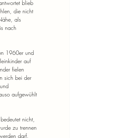
ntwortet blieb 
hlen, die nicht 
Nähe, als 
is nach 
den 1960er und 
einkinder auf 
der fielen 
n sich bei der 
 und 
auso aufgewühlt 
 bedeutet nicht, 
wurde zu trennen 
erden darf. 