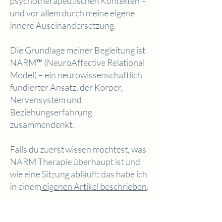
psychotherapeutischen Kontexten –
und vor allem durch meine eigene
innere Auseinandersetzung.
Die Grundlage meiner Begleitung ist
NARM™ (NeuroAffective Relational
Model) – ein neurowissenschaftlich
fundierter Ansatz, der Körper,
Nervensystem und
Beziehungserfahrung
zusammendenkt.
Falls du zuerst wissen möchtest, was
NARM Therapie überhaupt ist und
wie eine Sitzung abläuft: das habe ich
in einem
eigenen Artikel beschrieben
.
Mehr über mich & meine Arbeit erfahren