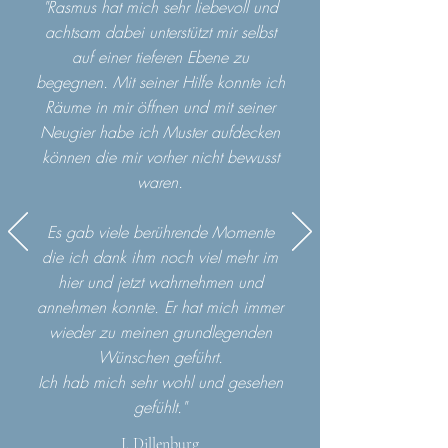
"Rasmus hat mich sehr liebevoll und
achtsam dabei unterstützt mir selbst
auf einer tieferen Ebene zu
begegnen. Mit seiner Hilfe konnte ich
Räume in mir öffnen und mit seiner
Neugier habe ich Muster aufdecken
können die mir vorher nicht bewusst
waren.
Es gab viele berührende Momente
die ich dank ihm noch viel mehr im
hier und jetzt wahrnehmen und
annehmen konnte. Er hat mich immer
wieder zu meinen grundlegenden
Wünschen geführt.
Ich hab mich sehr wohl und gesehen
gefühlt."
I. Dillenburg