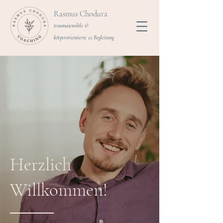
Rasmus Chodura
traumasensible &
körperorientierte 1:1 Begleitung
Herzlich
Willkommen!